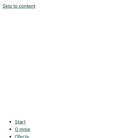
Skip to content
Start
O mnie
Oferta