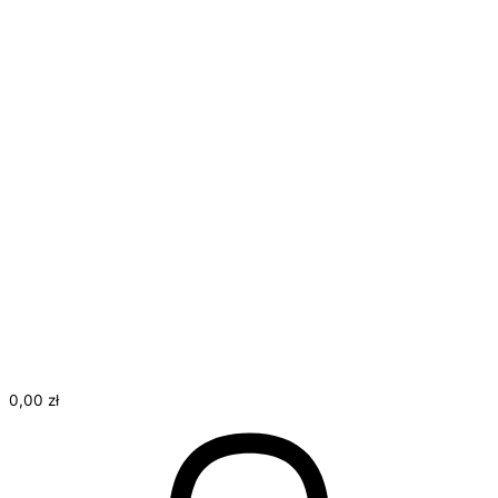
Start
O mnie
Oferta
Treningi personalne
Kursy on-line
Regulamin
Kontakt
Moje konto
0,00
zł
0