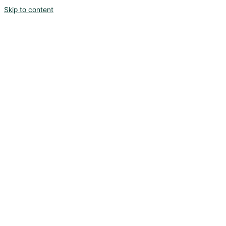
Skip to content
Start
O mnie
Oferta