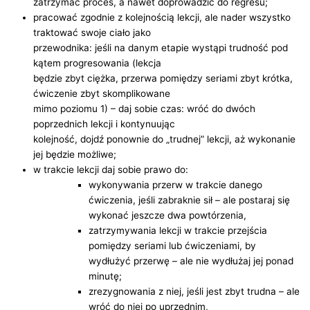
zatrzymać proces, a nawet doprowadzić do regresu;
pracować zgodnie z kolejnością lekcji, ale nader wszystko
traktować swoje ciało jako
przewodnika: jeśli na danym etapie wystąpi trudność pod
kątem progresowania (lekcja
będzie zbyt ciężka, przerwa pomiędzy seriami zbyt krótka,
ćwiczenie zbyt skomplikowane
mimo poziomu 1) – daj sobie czas: wróć do dwóch
poprzednich lekcji i kontynuując
kolejność, dojdź ponownie do „trudnej” lekcji, aż wykonanie
jej będzie możliwe;
w trakcie lekcji daj sobie prawo do:
wykonywania przerw w trakcie danego
ćwiczenia, jeśli zabraknie sił – ale postaraj się
wykonać jeszcze dwa powtórzenia,
zatrzymywania lekcji w trakcie przejścia
pomiędzy seriami lub ćwiczeniami, by
wydłużyć przerwę – ale nie wydłużaj jej ponad
minutę;
zrezygnowania z niej, jeśli jest zbyt trudna – ale
wróć do niej po uprzednim,