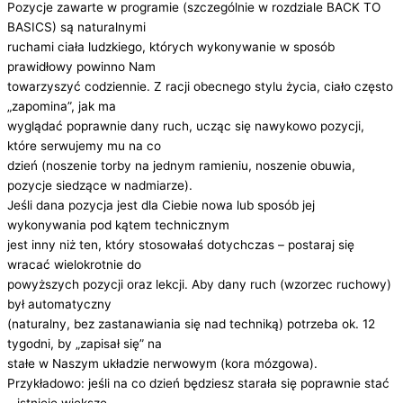
Pozycje zawarte w programie (szczególnie w rozdziale BACK TO
BASICS) są naturalnymi
ruchami ciała ludzkiego, których wykonywanie w sposób
prawidłowy powinno Nam
towarzyszyć codziennie. Z racji obecnego stylu życia, ciało często
„zapomina”, jak ma
wyglądać poprawnie dany ruch, ucząc się nawykowo pozycji,
które serwujemy mu na co
dzień (noszenie torby na jednym ramieniu, noszenie obuwia,
pozycje siedzące w nadmiarze).
Jeśli dana pozycja jest dla Ciebie nowa lub sposób jej
wykonywania pod kątem technicznym
jest inny niż ten, który stosowałaś dotychczas – postaraj się
wracać wielokrotnie do
powyższych pozycji oraz lekcji. Aby dany ruch (wzorzec ruchowy)
był automatyczny
(naturalny, bez zastanawiania się nad techniką) potrzeba ok. 12
tygodni, by „zapisał się” na
stałe w Naszym układzie nerwowym (kora mózgowa).
Przykładowo: jeśli na co dzień będziesz starała się poprawnie stać