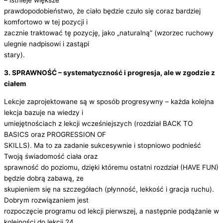
– istnieje większe
prawdopodobieństwo, że ciało będzie czuło się coraz bardziej
komfortowo w tej pozycji i
zacznie traktować tę pozycję, jako „naturalną” (wzorzec ruchowy
ulegnie nadpisowi i zastąpi
stary).
3. SPRAWNOŚĆ – systematyczność i progresja, ale w zgodzie z
ciałem
Lekcje zaprojektowane są w sposób progresywny – każda kolejna
lekcja bazuje na wiedzy i
umiejętnościach z lekcji wcześniejszych (rozdział BACK TO
BASICS oraz PROGRESSION OF
SKILLS). Ma to za zadanie sukcesywnie i stopniowo podnieść
Twoją świadomość ciała oraz
sprawność do poziomu, dzięki któremu ostatni rozdział (HAVE FUN)
będzie dobrą zabawą, ze
skupieniem się na szczegółach (płynność, lekkość i gracja ruchu).
Dobrym rozwiązaniem jest
rozpoczęcie programu od lekcji pierwszej, a następnie podążanie w
kolejności do lekcji 24.