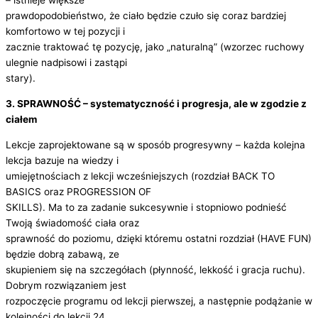
– istnieje większe
prawdopodobieństwo, że ciało będzie czuło się coraz bardziej
komfortowo w tej pozycji i
zacznie traktować tę pozycję, jako „naturalną” (wzorzec ruchowy
ulegnie nadpisowi i zastąpi
stary).
3. SPRAWNOŚĆ – systematyczność i progresja, ale w zgodzie z
ciałem
Lekcje zaprojektowane są w sposób progresywny – każda kolejna
lekcja bazuje na wiedzy i
umiejętnościach z lekcji wcześniejszych (rozdział BACK TO
BASICS oraz PROGRESSION OF
SKILLS). Ma to za zadanie sukcesywnie i stopniowo podnieść
Twoją świadomość ciała oraz
sprawność do poziomu, dzięki któremu ostatni rozdział (HAVE FUN)
będzie dobrą zabawą, ze
skupieniem się na szczegółach (płynność, lekkość i gracja ruchu).
Dobrym rozwiązaniem jest
rozpoczęcie programu od lekcji pierwszej, a następnie podążanie w
kolejności do lekcji 24.