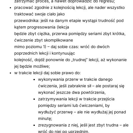
zatrzymać proces, a nawet doprowadzić do regresu;
pracować zgodnie z kolejnością lekcji, ale nader wszystko
traktować swoje ciało jako
przewodnika: jeśli na danym etapie wystąpi trudność pod
kątem progresowania (lekcja
będzie zbyt ciężka, przerwa pomiędzy seriami zbyt krótka,
ćwiczenie zbyt skomplikowane
mimo poziomu 1) – daj sobie czas: wróć do dwóch
poprzednich lekcji i kontynuując
kolejność, dojdź ponownie do „trudnej” lekcji, aż wykonanie
jej będzie możliwe;
w trakcie lekcji daj sobie prawo do:
wykonywania przerw w trakcie danego
ćwiczenia, jeśli zabraknie sił – ale postaraj się
wykonać jeszcze dwa powtórzenia,
zatrzymywania lekcji w trakcie przejścia
pomiędzy seriami lub ćwiczeniami, by
wydłużyć przerwę – ale nie wydłużaj jej ponad
minutę;
zrezygnowania z niej, jeśli jest zbyt trudna – ale
wróć do niej po uprzednim,