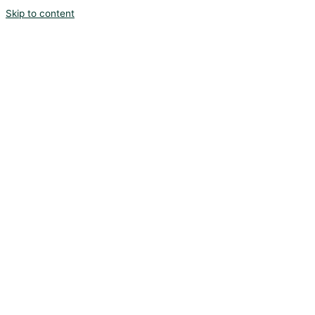
Skip to content
Start
O mnie
Oferta