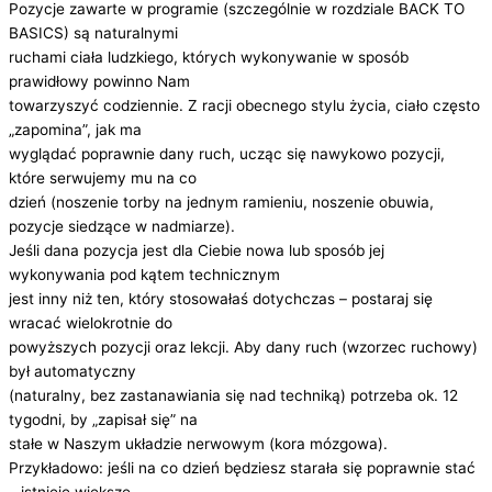
Pozycje zawarte w programie (szczególnie w rozdziale BACK TO
BASICS) są naturalnymi
ruchami ciała ludzkiego, których wykonywanie w sposób
prawidłowy powinno Nam
towarzyszyć codziennie. Z racji obecnego stylu życia, ciało często
„zapomina”, jak ma
wyglądać poprawnie dany ruch, ucząc się nawykowo pozycji,
które serwujemy mu na co
dzień (noszenie torby na jednym ramieniu, noszenie obuwia,
pozycje siedzące w nadmiarze).
Jeśli dana pozycja jest dla Ciebie nowa lub sposób jej
wykonywania pod kątem technicznym
jest inny niż ten, który stosowałaś dotychczas – postaraj się
wracać wielokrotnie do
powyższych pozycji oraz lekcji. Aby dany ruch (wzorzec ruchowy)
był automatyczny
(naturalny, bez zastanawiania się nad techniką) potrzeba ok. 12
tygodni, by „zapisał się” na
stałe w Naszym układzie nerwowym (kora mózgowa).
Przykładowo: jeśli na co dzień będziesz starała się poprawnie stać