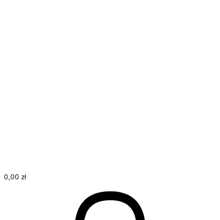
Start
O mnie
Oferta
Treningi personalne
Kursy on-line
Regulamin
Kontakt
Moje konto
0,00
zł
0