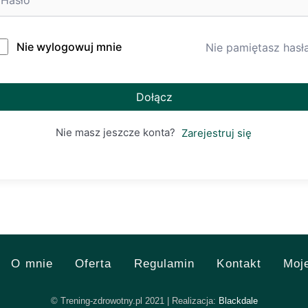
Nie wylogowuj mnie
Nie pamiętasz hasł
Dołącz
Nie masz jeszcze konta?
Zarejestruj się
O mnie
Oferta
Regulamin
Kontakt
Moj
© Trening-zdrowotny.pl 2021 | Realizacja:
Blackdale